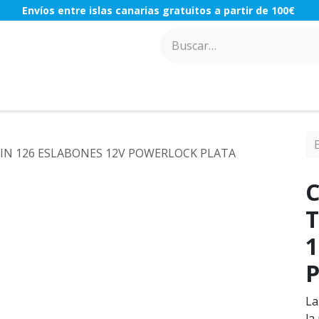
Envíos entre islas canarias gratuitos a partir de 100€
ACCESORIOS
COMPONENTES
TALLER
OFERTAS
PIN 126 ESLABONES 12V POWERLOCK PLATA
C
T
1
La
la