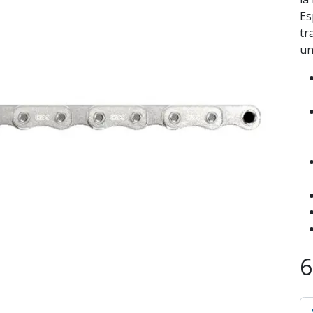
Es
tr
un
6