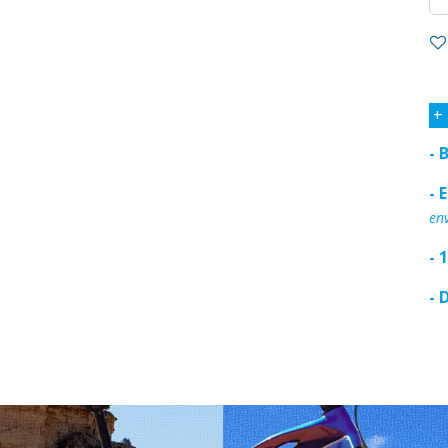
+
- 
- 
env
- 
- 