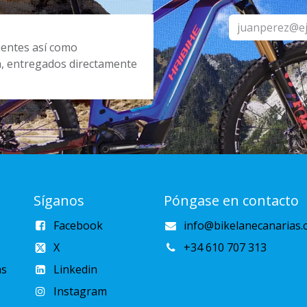
cientes así como
a, entregados directamente
Síganos
Póngase en contacto
Facebook
info@bikelanecanarias.
X
+34 610 707 313
as
Linkedin
Instagram