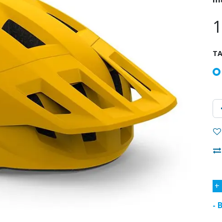
1
TA
+
- 