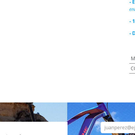
- 
env
- 
- 
M
C