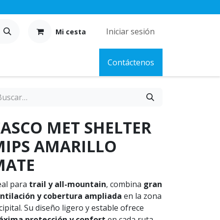
Iniciar sesión
Mi cesta
Contáctenos
CASCO MET SHELTER
MIPS AMARILLO
MATE
eal para
trail y all-mountain
, combina
gran
ntilación y cobertura ampliada
en la zona
cipital. Su diseño ligero y estable ofrece
xima protección y confort
en cada ruta.