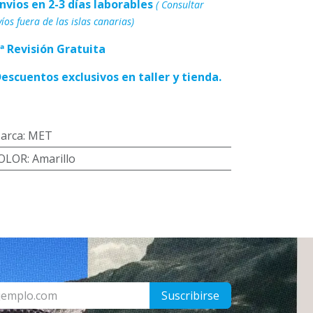
Envios en 2-3 días laborables
( Consultar
íos fuera de las islas canarias)
1ª Revisión Gratuita
Descuentos exclusivos en taller y tienda.
arca
:
MET
OLOR
:
Amarillo
Suscribirse