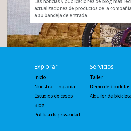
Las noticias y publicaciones de blog más re
actualizaciones de productos de la compañí
a su bandeja de entrada.
Explorar
Servicios
Inicio
Taller
Nuestra compañía
Demo de bicicletas
Estudios de casos
Alquiler de biciclet
Blog
Política de privacidad