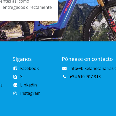
cientes así como
a, entregados directamente
Síganos
Póngase en contacto
Facebook
info@bikelanecanarias.
X
+34 610 707 313
as
Linkedin
Instagram