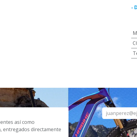
- 
M
C
T
cientes así como
a, entregados directamente