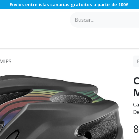
Envíos entre islas canarias gratuitos a partir de 100€
ACCESORIOS
COMPONENTES
TALLER
OFERTAS
 MIPS
C
Ca
De
8