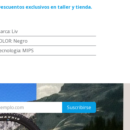
Descuentos exclusivos en taller y tienda.
arca
:
Liv
OLOR
:
Negro
ecnologia
:
MIPS
Suscribirse