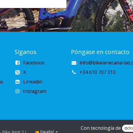
Síganos
Póngase en contacto
Facebook
info@bikelanecanarias.
X
+34 610 707 313
as
Linkedin
Instagram
Con tecnología de
.
 Bike Rent S.L
Español