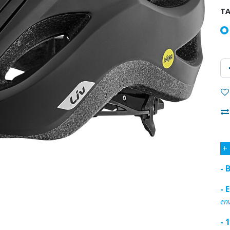
TA
+
- 
- 
env
- 