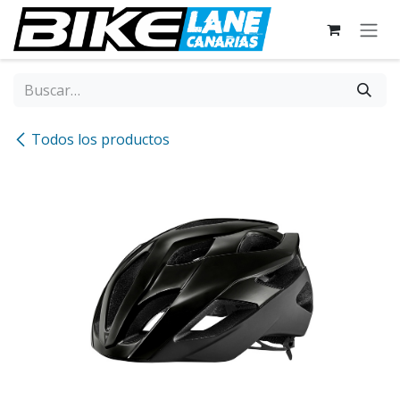
Ir al contenido
Todos los productos