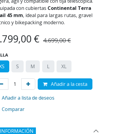
gera, ágil y compatible con tija telescópica.
uipada con cubiertas
Continental Terra
ail 45 mm
, ideal para largas rutas, gravel
cnico y bikepacking moderno.
.799,00
€
4.699,00
€
LLA
XS
S
M
L
XL
Añadir a la cesta
Añadir a lista de deseos
Comparar
INFORMACIÓN