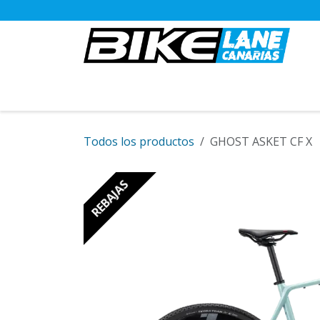
Ir al contenido
BICICLETAS
Todos los productos
GHOST ASKET CF X
REBAJAS