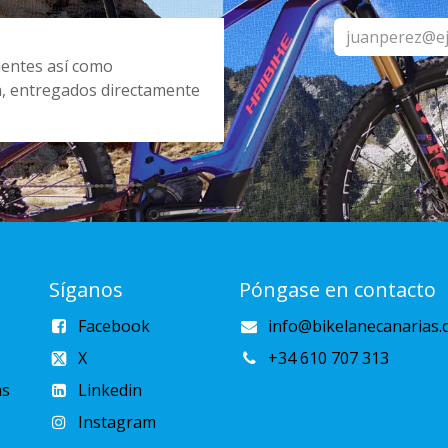
cientes así como
a, entregados directamente
Síganos
Póngase en contacto
Facebook
info@bikelanecanarias.
X
+34 610 707 313
as
Linkedin
Instagram