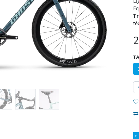
Li
Eq
Tr
té
2
TA
+