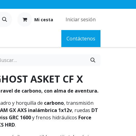
Iniciar sesión
Mi cesta
Contáctenos
HOST ASKET CF X
ravel de carbono, con alma de aventura.
adro y horquilla de
carbono
, transmisión
AM GX AXS inalámbrica 1x12v
, ruedas
DT
iss GRC 1600
y frenos hidráulicos
Force
XS HRD
.