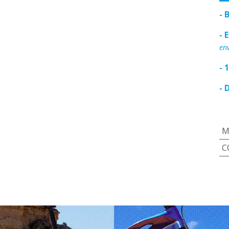
- 
- 
env
- 
- 
M
C