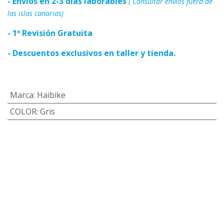
- Envios en 2-3 días laborables
( Consultar envíos fuera de
las islas canarias)
- 1ª Revisión Gratuita
- Descuentos exclusivos en taller y tienda.
Marca
:
Haibike
COLOR
:
Gris