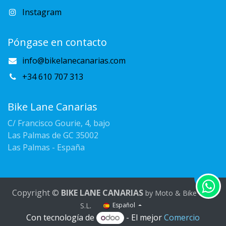
Instagram
Póngase en contacto
info@bikelanecanarias.com
+34 610 707 313
Bike Lane Canarias
C/ Francisco Gourie, 4, bajo
Las Palmas de GC 35002
Las Palmas - España
Copyright ©
BIKE LANE CANARIAS
by Moto & Bike Rent
.
S.L
Español
Con tecnología de
- El mejor
Comercio