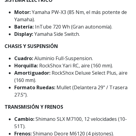
Motor:
Yamaha PW-X3 (85 Nm, el más potente de
Yamaha).
Batería:
InTube 720 Wh (Gran autonomía).
Display:
Yamaha Side Switch.
CHASIS Y SUSPENSIÓN
Cuadro:
Aluminio Full-Suspension.
Horquilla:
RockShox Yari RC, aire (160 mm).
Amortiguador:
RockShox Deluxe Select Plus, aire
(160 mm).
Formato Ruedas:
Mullet (Delantera 29" / Trasera
27.5").
TRANSMISIÓN Y FRENOS
Cambio:
Shimano SLX M7100, 12 velocidades (10-
51T).
Frenos:
Shimano Deore M6120 (4 pistones).