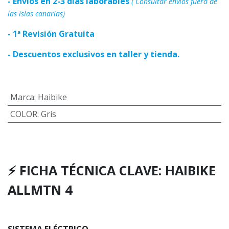
- Envios en 2-3 días laborables
( Consultar envíos fuera de
las islas canarias)
- 1ª Revisión Gratuita
- Descuentos exclusivos en taller y tienda.
Marca
:
Haibike
COLOR
:
Gris
⚡ FICHA TÉCNICA CLAVE: HAIBIKE
ALLMTN 4
SISTEMA ELÉCTRICO