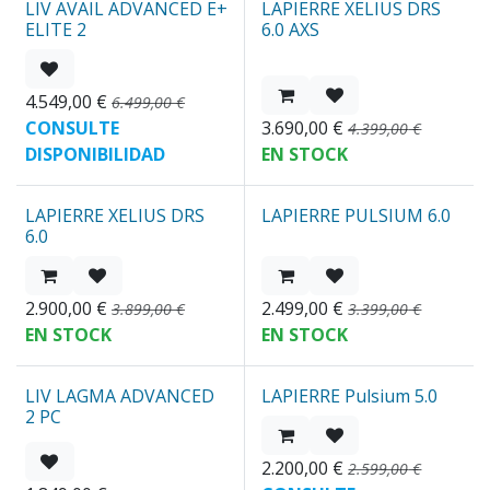
LIV AVAIL ADVANCED E+
LAPIERRE XELIUS DRS
Nuevo
Nuevo
ELITE 2
6.0 AXS
4.549,00
€
6.499,00
€
CONSULTE
3.690,00
€
4.399,00
€
DISPONIBILIDAD
EN STOCK
LAPIERRE XELIUS DRS
LAPIERRE PULSIUM 6.0
Nuevo
REBAJAS
6.0
2.900,00
€
2.499,00
€
3.899,00
€
3.399,00
€
EN STOCK
EN STOCK
LIV LAGMA ADVANCED
LAPIERRE Pulsium 5.0
REBAJAS
REBAJAS
2 PC
2.200,00
€
2.599,00
€