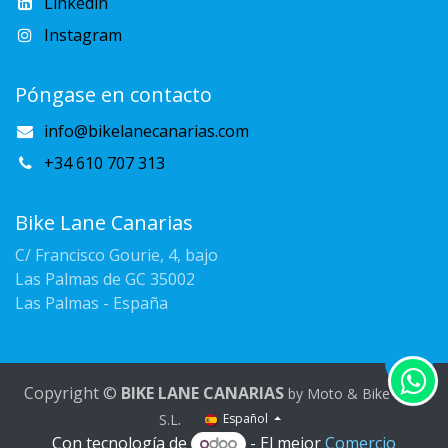
Linkedin
Instagram
Póngase en contacto
info@bikelanecanarias.com
+34 610 707 313
Bike Lane Canarias
C/ Francisco Gourie, 4, bajo
Las Palmas de GC 35002
Las Palmas - España
Copyright ©
BIKE LANE CANARIAS
by Moto & Bike Rent
.
S.L
Español
Con tecnología de
- El mejor
Comercio