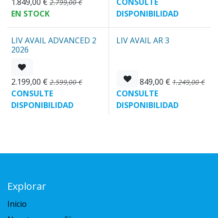
1.849,00
€
CONSULTE
2.799,00
€
EN STOCK
DISPONIBILIDAD
LIV AVAIL ADVANCED 2
LIV AVAIL AR 3
Nuevo
REBAJAS
2026
2.199,00
€
849,00
€
2.599,00
€
1.249,00
€
CONSULTE
CONSULTE
DISPONIBILIDAD
DISPONIBILIDAD
Explorar
Inicio