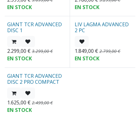
EN STOCK
EN STOCK
GIANT TCR ADVANCED
LIV LAGMA ADVANCED
OUTLET
REBAJAS
DISC 1
2 PC
2.299,00
€
1.849,00
€
3.299,00
€
2.799,00
€
EN STOCK
EN STOCK
GIANT TCR ADVANCED
OUTLET
DISC 2 PRO COMPACT
1.625,00
€
2.499,00
€
EN STOCK