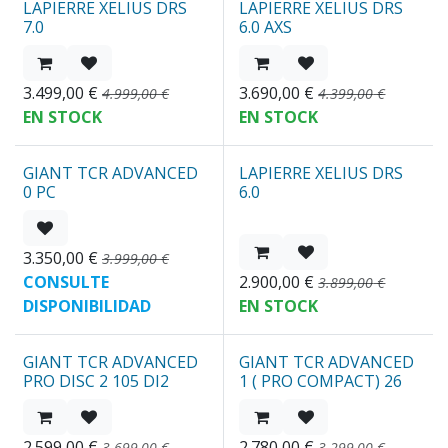
LAPIERRE XELIUS DRS
LAPIERRE XELIUS DRS
REBAJAS
Nuevo
7.0
6.0 AXS
3.499,00
€
3.690,00
€
4.999,00
€
4.399,00
€
EN STOCK
EN STOCK
GIANT TCR ADVANCED
LAPIERRE XELIUS DRS
REBAJAS
Nuevo
0 PC
6.0
3.350,00
€
3.999,00
€
CONSULTE
2.900,00
€
3.899,00
€
DISPONIBILIDAD
EN STOCK
GIANT TCR ADVANCED
GIANT TCR ADVANCED
REBAJAS
Nuevo
PRO DISC 2 105 DI2
1 ( PRO COMPACT) 26
2.599,00
€
2.780,00
€
3.699,00
€
3.299,00
€